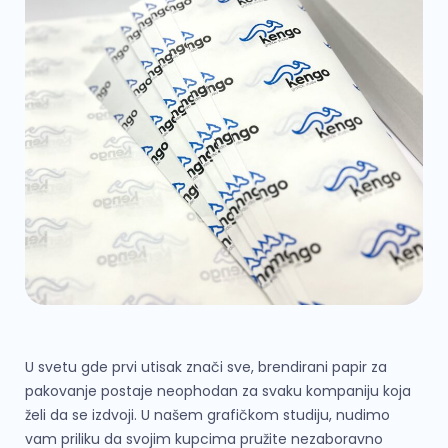
U svetu gde prvi utisak znači sve, brendirani papir za
pakovanje postaje neophodan za svaku kompaniju koja
želi da se izdvoji. U našem grafičkom studiju, nudimo
vam priliku da svojim kupcima pružite nezaboravno