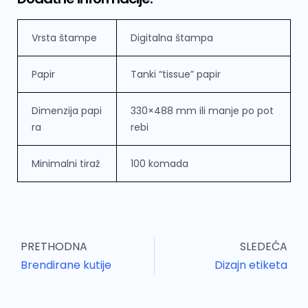
Vrsta štampe
Digitalna štampa
Papir
Tanki “tissue” papir
Dimenzija papi
330×488 mm ili manje po pot
ra
rebi
Minimalni tiraž
100 komada
PRETHODNA
SLEDEĆA
Brendirane kutije
Dizajn etiketa