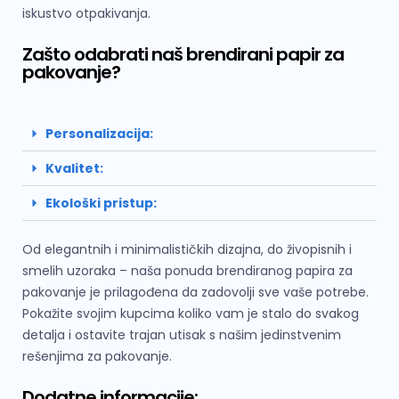
iskustvo otpakivanja.
Zašto odabrati naš brendirani papir za
pakovanje?
Personalizacija:
Kvalitet:
Ekološki pristup:
Od elegantnih i minimalističkih dizajna, do živopisnih i
smelih uzoraka – naša ponuda brendiranog papira za
pakovanje je prilagođena da zadovolji sve vaše potrebe.
Pokažite svojim kupcima koliko vam je stalo do svakog
detalja i ostavite trajan utisak s našim jedinstvenim
rešenjima za pakovanje.
Dodatne informacije: