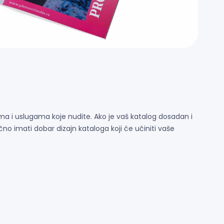
dima i uslugama koje nudite. Ako je vaš katalog dosadan i
učno imati dobar dizajn kataloga koji će učiniti vaše