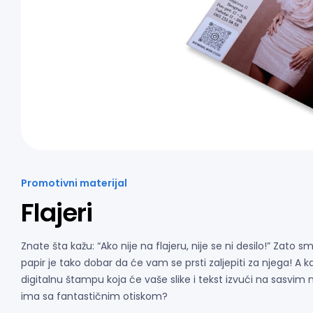
Promotivni materijal
Flajeri
Znate šta kažu: “Ako nije na flajeru, nije se ni desilo!” Zato
papir je tako dobar da će vam se prsti zaljepiti za njega! A 
digitalnu štampu koja će vaše slike i tekst izvući na sasvim 
ima sa fantastičnim otiskom?