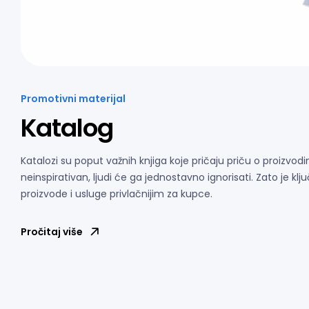
Promotivni materijal
Katalog
Katalozi su poput važnih knjiga koje pričaju priču o proizvo
neinspirativan, ljudi će ga jednostavno ignorisati. Zato je klj
proizvode i usluge privlačnijim za kupce.
Pročitaj više