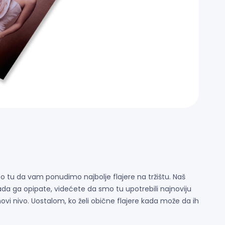
 smo tu da vam ponudimo najbolje flajere na tržištu. Naš
kada ga opipate, videćete da smo tu upotrebili najnoviju
novi nivo. Uostalom, ko želi obične flajere kada može da ih