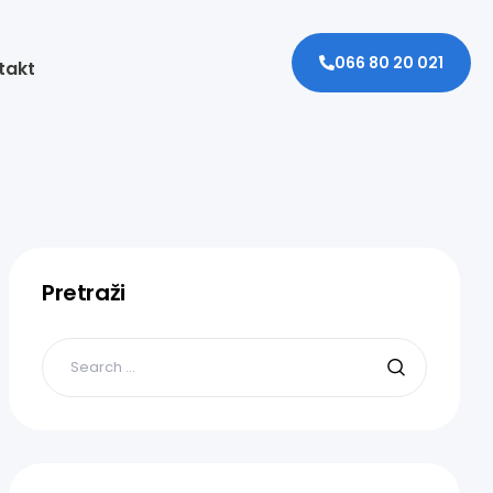
066 80 20 021
takt
Pretraži