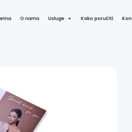
etna
O nama
Usluge
Kako poručiti
Kon