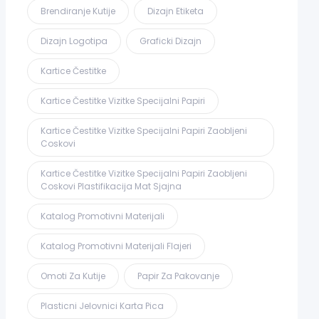
Brendiranje Kutije
Dizajn Etiketa
Dizajn Logotipa
Graficki Dizajn
Kartice Čestitke
Kartice Čestitke Vizitke Specijalni Papiri
Kartice Čestitke Vizitke Specijalni Papiri Zaobljeni
Coskovi
Kartice Čestitke Vizitke Specijalni Papiri Zaobljeni
Coskovi Plastifikacija Mat Sjajna
Katalog Promotivni Materijali
Katalog Promotivni Materijali Flajeri
Omoti Za Kutije
Papir Za Pakovanje
Plasticni Jelovnici Karta Pica