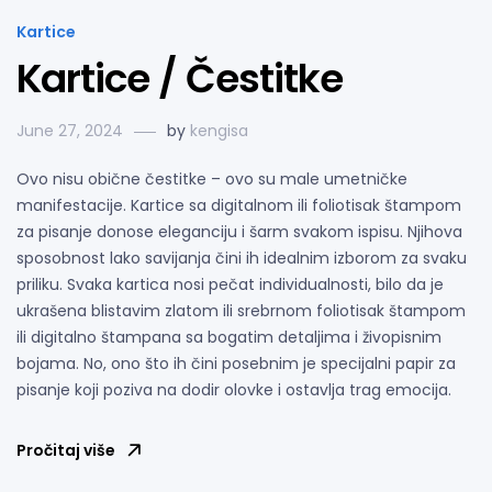
Kartice
Kartice / Čestitke
June 27, 2024
by
kengisa
Ovo nisu obične čestitke – ovo su male umetničke
manifestacije. Kartice sa digitalnom ili foliotisak štampom
za pisanje donose eleganciju i šarm svakom ispisu. Njihova
sposobnost lako savijanja čini ih idealnim izborom za svaku
priliku. Svaka kartica nosi pečat individualnosti, bilo da je
ukrašena blistavim zlatom ili srebrnom foliotisak štampom
ili digitalno štampana sa bogatim detaljima i živopisnim
bojama. No, ono što ih čini posebnim je specijalni papir za
pisanje koji poziva na dodir olovke i ostavlja trag emocija.
Pročitaj više