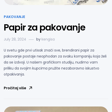
PAKOVANJE
Papir za pakovanje
July 28, 2024
by
kengisa
U svetu gde prvi utisak znači sve, brendirani papir za
pakovanje postaje neophodan za svaku kompaniju koja želi
da se izdvoji. U našem grafičkom studiju, nudimo vam
priliku da svojim kupcima pružite nezaboravno iskustvo
otpakivanja.
Pročitaj više