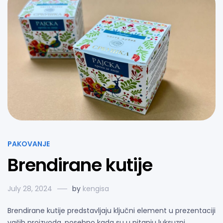
PAKOVANJE
Brendirane kutije
July 28, 2024
by
kengisa
Brendirane kutije predstavljaju ključni element u prezentaciji
vaših proizvoda, posebno kada su u pitanju luksuzni