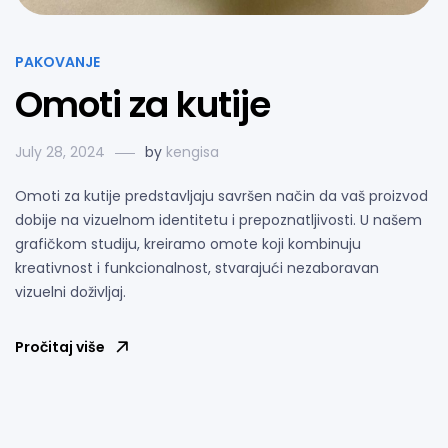
PAKOVANJE
Omoti za kutije
July 28, 2024
by
kengisa
Omoti za kutije predstavljaju savršen način da vaš proizvod
dobije na vizuelnom identitetu i prepoznatljivosti. U našem
grafičkom studiju, kreiramo omote koji kombinuju
kreativnost i funkcionalnost, stvarajući nezaboravan
vizuelni doživljaj.
Pročitaj više